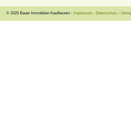
© 2020 Bauer Immobilien Kaufbeuren -
Impressum
-
Datenschutz
-
Vertra