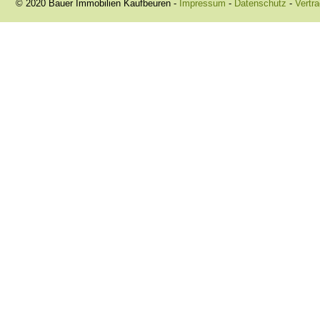
© 2020 Bauer Immobilien Kaufbeuren -
Impressum
-
Datenschutz
-
Vertra