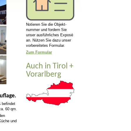
Notieren Sie die Objekt­­
nummer und fordern Sie
unser aus­­­führ­­­liches Exposé
an. Nützen Sie dazu unser
vor­­­be­rei­­tetes Formular.
Zum Formular
Auch in Tirol +
Vorarlberg
uflage.
 befindet
ca. 60 qm.
den
 Küche und