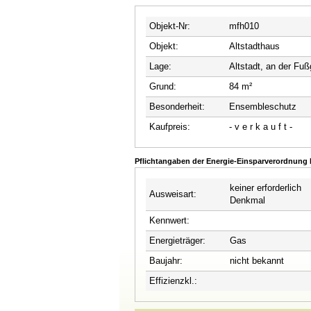
Objekt-Nr:
mfh010
Objekt:
Altstadthaus
Lage:
Altstadt, an der Fu
Grund:
84 m²
Besonderheit:
Ensembleschutz
Kaufpreis:
- v e r k a u f t -
Pflichtangaben der Energie-Einsparverordnung
keiner erforderlich
Ausweisart:
Denkmal
Kennwert:
Energieträger:
Gas
Baujahr:
nicht bekannt
Effizienzkl.: