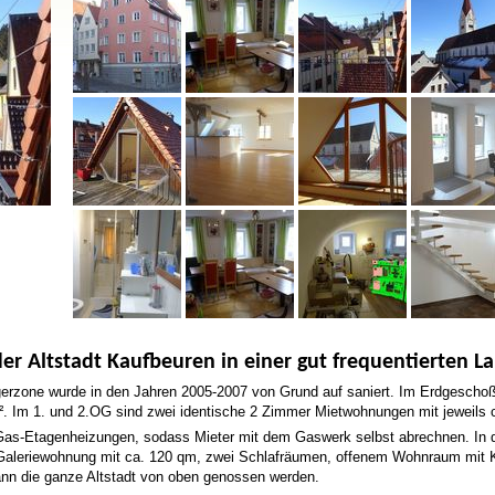
r Altstadt Kaufbeuren in einer gut frequentierten La
rzone wurde in den Jahren 2005-2007 von Grund auf saniert. Im Erdgeschoß
². Im 1. und 2.OG sind zwei identische 2 Zimmer Mietwohnungen mit jeweils 
 Gas-Etagenheizungen, sodass Mieter mit dem Gaswerk selbst abrechnen. In 
m Galeriewohnung mit ca. 120 qm, zwei Schlafräumen, offenem Wohnraum mit
ann die ganze Altstadt von oben genossen werden.