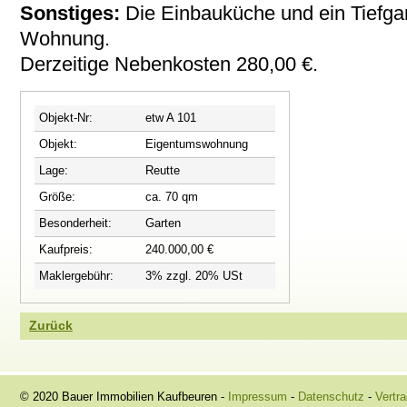
Sonstiges:
Die Einbauküche und ein Tiefgar
Wohnung.
Derzeitige Nebenkosten 280,00 €.
Objekt-Nr:
etw A 101
Objekt:
Eigentumswohnung
Lage:
Reutte
Größe:
ca. 70 qm
Besonderheit:
Garten
Kaufpreis:
240.000,00 €
Maklergebühr:
3% zzgl. 20% USt
Zurück
© 2020 Bauer Immobilien Kaufbeuren -
Impressum
-
Datenschutz
-
Vertra