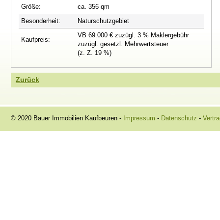
Größe:
ca. 356 qm
Besonderheit:
Naturschutzgebiet
VB 69.000 € zuzügl. 3 % Maklergebühr
Kaufpreis:
zuzügl. gesetzl. Mehrwertsteuer
(z. Z. 19 %)
Zurück
© 2020 Bauer Immobilien Kaufbeuren -
Impressum
-
Datenschutz
-
Vertra